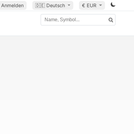
Anmelden
🇩🇪
Deutsch
€ EUR