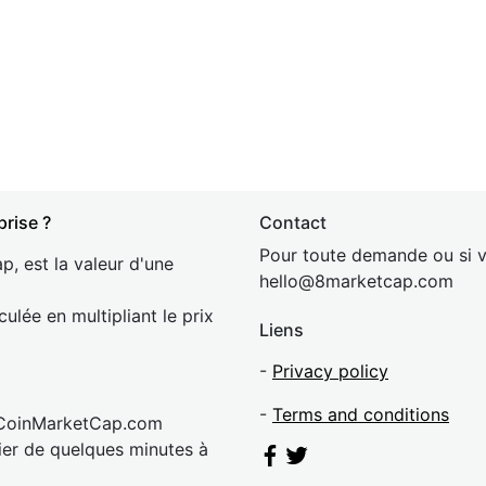
prise ?
Contact
Pour toute demande ou si v
p, est la valeur d'une
hel
lo@8market
cap.com
culée en multipliant le prix
Liens
-
Privacy policy
-
Terms and conditions
 CoinMarketCap.com
rier de quelques minutes à