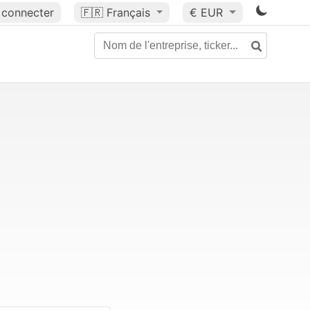
 connecter
🇫🇷
Français
€ EUR