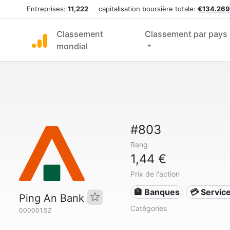
Entreprises:
11,222
capitalisation boursière totale:
€134.269
Classement
Classement par pays
mondial
#803
Rang
1,44 €
Prix de l'action
🏦 Banques
💳 Service
Ping An Bank
Catégories
000001.SZ