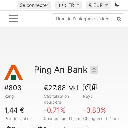
Se connecter
🇫🇷
FR
€ EUR
Ping An Bank
#803
€27.88 Md
🇨🇳
Rang
Capitalisation
Pays
boursière
1,44 €
-0.71%
-3.83%
Prix de l'action
Changement (1 jour)
Changement (1 an)