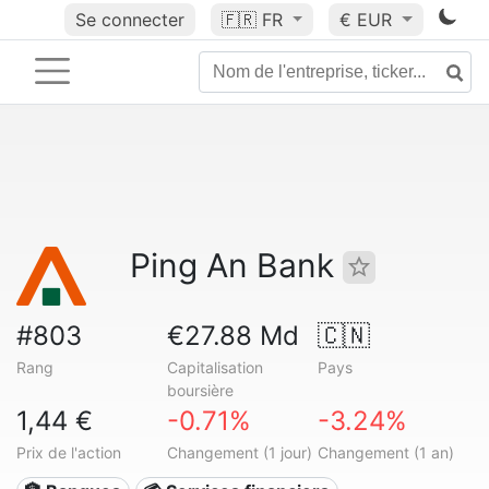
Se connecter
🇫🇷
FR
€ EUR
Ping An Bank
#803
€27.88 Md
🇨🇳
Rang
Capitalisation
Pays
boursière
1,44 €
-0.71%
-3.24%
Prix de l'action
Changement (1 jour)
Changement (1 an)