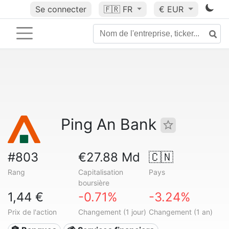
Se connecter
🇫🇷
FR
€ EUR
Ping An Bank
#803
€27.88 Md
🇨🇳
Rang
Capitalisation
Pays
boursière
1,44 €
-0.71%
-3.24%
Prix de l'action
Changement (1 jour)
Changement (1 an)