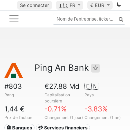
Se connecter
🇫🇷
FR
€ EUR
Ping An Bank
#803
€27.88 Md
🇨🇳
Rang
Capitalisation
Pays
boursière
1,44 €
-0.71%
-3.83%
Prix de l'action
Changement (1 jour)
Changement (1 an)
🏦 Banques
💳 Services financiers