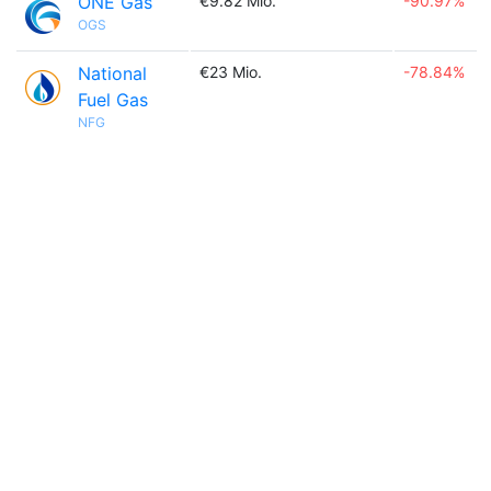
ONE Gas
€9.82 Mio.
-90.97%
OGS
National
€23 Mio.
-78.84%
Fuel Gas
NFG