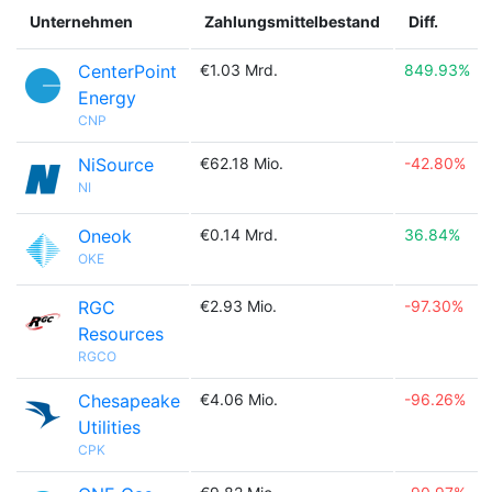
Unternehmen
Zahlungsmittelbestand
Diff.
CenterPoint
€1.03 Mrd.
849.93%
Energy
CNP
NiSource
€62.18 Mio.
-42.80%
NI
Oneok
€0.14 Mrd.
36.84%
OKE
RGC
€2.93 Mio.
-97.30%
Resources
RGCO
Chesapeake
€4.06 Mio.
-96.26%
Utilities
CPK