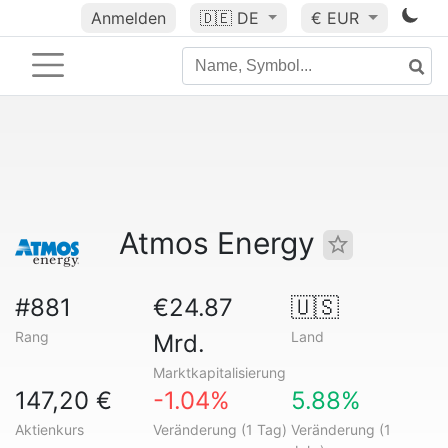
Anmelden
🇩🇪
DE
€ EUR
Atmos Energy
#881
€24.87
🇺🇸
Rang
Land
Mrd.
Marktkapitalisierung
147,20 €
-1.04%
5.88%
Aktienkurs
Veränderung (1 Tag)
Veränderung (1