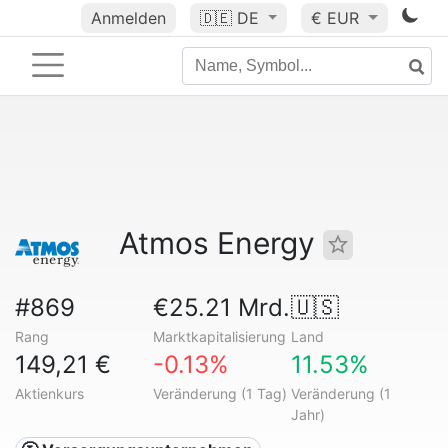
Anmelden
🇩🇪
DE
€ EUR
Atmos Energy
#869
€25.21 Mrd.
🇺🇸
Rang
Marktkapitalisierung
Land
149,21 €
-0.13%
11.53%
Aktienkurs
Veränderung (1 Tag)
Veränderung (1
Jahr)