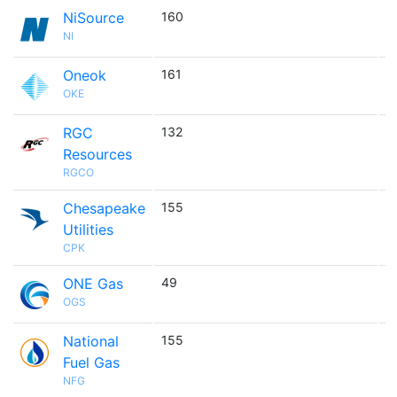
NiSource
160

NI
Oneok
161

OKE
RGC
132

Resources
RGCO
Chesapeake
155

Utilities
CPK
ONE Gas
49

OGS
National
155

Fuel Gas
NFG