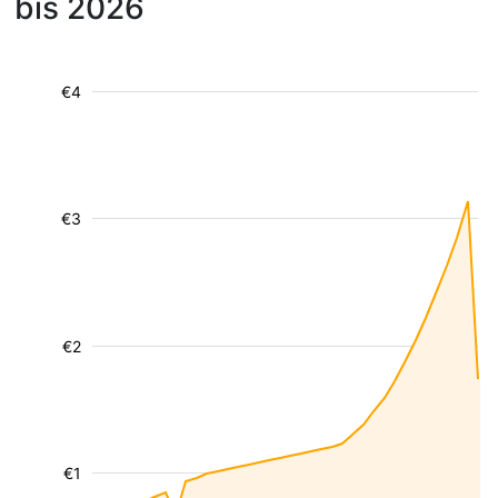
bis 2026
€4
€3
€2
€1