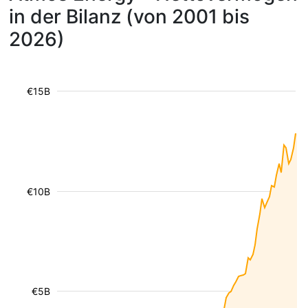
in der Bilanz (von 2001 bis
2026)
€15B
€10B
€5B