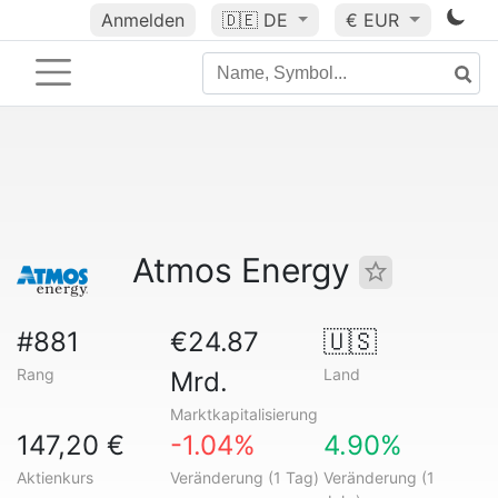
Anmelden
🇩🇪
DE
€ EUR
Atmos Energy
#881
€24.87
🇺🇸
Rang
Land
Mrd.
Marktkapitalisierung
147,20 €
-1.04%
4.90%
Aktienkurs
Veränderung (1 Tag)
Veränderung (1