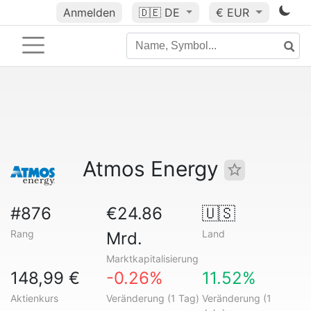
Anmelden
🇩🇪
DE
€ EUR
Atmos Energy
#876
€24.86
🇺🇸
Rang
Land
Mrd.
Marktkapitalisierung
148,99 €
-0.26%
11.52%
Aktienkurs
Veränderung (1 Tag)
Veränderung (1