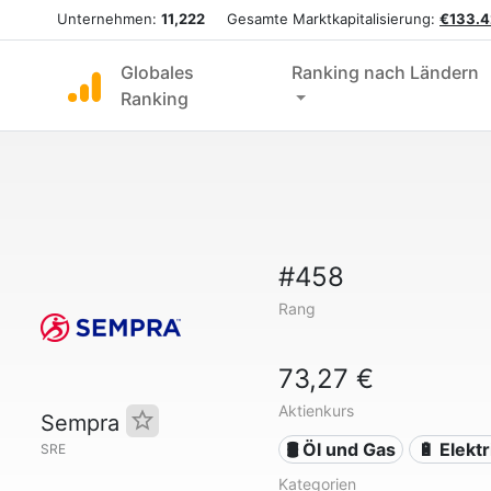
Unternehmen:
11,222
Gesamte Marktkapitalisierung:
€133.4
Globales
Ranking nach Ländern
Ranking
#458
Rang
73,27 €
Aktienkurs
Sempra
🛢 Öl und Gas
🔋 Elektr
SRE
Kategorien