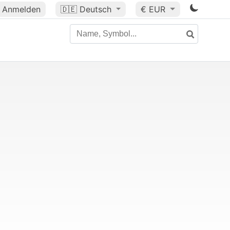
Anmelden
🇩🇪
Deutsch
€ EUR