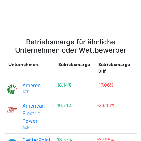
Betriebsmarge für ähnliche
Unternehmen oder Wettbewerber
Unternehmen
Betriebsmarge
Betriebsmarge
L
Diff.
Ameren
18.14%
-17.06%

AEE
American
16.74%
-23.46%

Electric
Power
AEP
CenterPoint
13.57%
-37.95%
