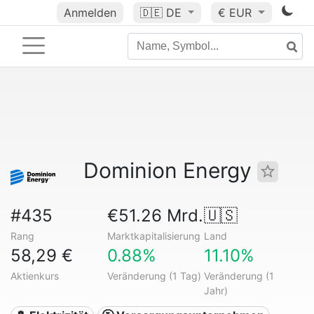
Anmelden
🇩🇪
DE
€ EUR
Dominion Energy
#435
€51.26 Mrd.
🇺🇸
Rang
Marktkapitalisierung
Land
58,29 €
0.88%
11.10%
Aktienkurs
Veränderung (1 Tag)
Veränderung (1
Jahr)