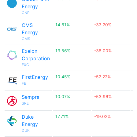
Energy
CNP
CMS
14.61%
-33.20%

Energy
CMS
Exelon
13.56%
-38.00%

Corporation
EXC
FirstEnergy
10.45%
-52.22%

FE
Sempra
10.07%
-53.96%

SRE
Duke
17.71%
-19.02%

Energy
DUK