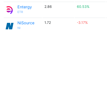
Entergy
2.86
60.53%

ETR
NiSource
1.72
-3.17%

NI