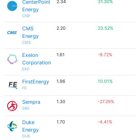
CenterPoint
2.34
31.30%

Energy
CNP
CMS
2.20
23.52%

Energy
CMS
Exelon
1.61
-9.72%

Corporation
EXC
FirstEnergy
1.96
10.01%

FE
Sempra
1.30
-27.29%

SRE
Duke
1.70
-4.41%

Energy
DUK