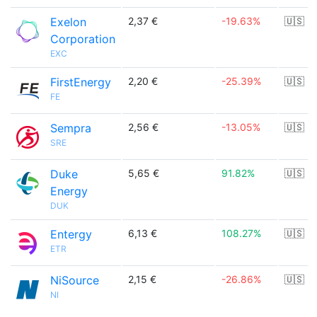
Exelon
2,37 €
-19.63%
🇺🇸
Corporation
EXC
FirstEnergy
2,20 €
-25.39%
🇺🇸
FE
Sempra
2,56 €
-13.05%
🇺🇸
SRE
Duke
5,65 €
91.82%
🇺🇸
Energy
DUK
Entergy
6,13 €
108.27%
🇺🇸
ETR
NiSource
2,15 €
-26.86%
🇺🇸
NI