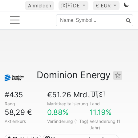
Anmelden
🇩🇪
DE
€ EUR
Dominion Energy
#435
€51.26 Mrd.
🇺🇸
Rang
Marktkapitalisierung
Land
58,29 €
0.88%
11.19%
Aktienkurs
Veränderung (1 Tag)
Veränderung (1
Jahr)