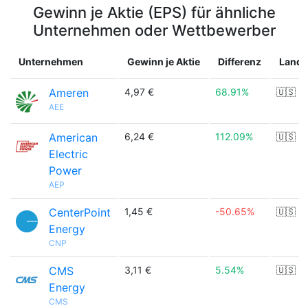
Gewinn je Aktie (EPS) für ähnliche
Unternehmen oder Wettbewerber
Unternehmen
Gewinn je Aktie
Differenz
Land
Ameren
4,97 €
68.91%
🇺🇸
AEE
American
6,24 €
112.09%
🇺🇸
Electric
Power
AEP
CenterPoint
1,45 €
-50.65%
🇺🇸
Energy
CNP
CMS
3,11 €
5.54%
🇺🇸
Energy
CMS