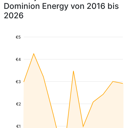
Dominion Energy von 2016 bis
2026
€5
€4
€3
€2
€1